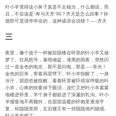
叶小羊觉得这小舅子真是不太稳当，什么都说，而
且，不应该是“寿与天齐”吗？齐天是怎么回事？孙
德胜可是清华毕业的，这种成语会说错？——齐天
三
夜里，像个孩子一样被甜甜楼在怀里的叶小羊又做
梦了。狂风怒号，暴雨倾盆，漆黑的雨夜，突然闪
过一道金色的电光，那不是闪电，那是——斧光！
金色的巨斧，带着风雷劈下。叶小羊惊醒了，一身
冷汗，甜甜也被惊醒，看着怀里被吓得深呼吸的叶
小羊，心疼的快要掉下眼泪，连忙又把叶小羊紧紧
地楼进怀里，半个身子都嵌进了深邃的乳沟。叶小
羊慢慢地不再颤抖，在甜甜温暖的怀抱里逐渐平
复，却隐隐觉得，左后腰又有一丝隐隐地灼烧感。
叶小羊失眠了