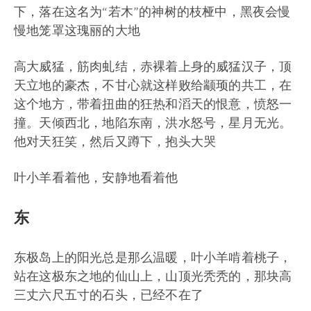
下，落在这名为“若木”的神树的枝桠中，黑夜会慢
慢地笼罩这瑰丽的大地
高大威猛，筋肉虬结，赤裸着上身的威猛汉子，顶
天立地的豪杰，不甘心就这样败给颛顼的共工，在
这个地方，带着扭曲的狂热和滔天的恨意，愤怒一
撞。天倾西北，地陷东南，洪水怒号，星月无光。
他对天狂笑，然后又蹲下，抱头大哭
叶小羊看着他，安静地看着他
东
东极岛上的阳光总是那么温暖，叶小羊啃着桃子，
站在这极东之地的仙山上，山顶光秃秃的，那块高
三丈六尺五寸的石头，已经不在了