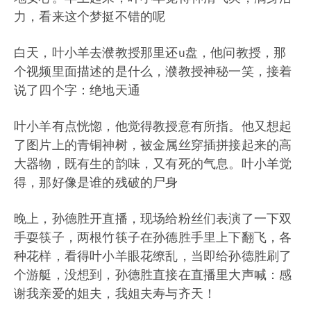
力，看来这个梦挺不错的呢
白天，叶小羊去濮教授那里还u盘，他问教授，那
个视频里面描述的是什么，濮教授神秘一笑，接着
说了四个字：绝地天通
叶小羊有点恍惚，他觉得教授意有所指。他又想起
了图片上的青铜神树，被金属丝穿插拼接起来的高
大器物，既有生的韵味，又有死的气息。叶小羊觉
得，那好像是谁的残破的尸身
晚上，孙德胜开直播，现场给粉丝们表演了一下双
手耍筷子，两根竹筷子在孙德胜手里上下翻飞，各
种花样，看得叶小羊眼花缭乱，当即给孙德胜刷了
个游艇，没想到，孙德胜直接在直播里大声喊：感
谢我亲爱的姐夫，我姐夫寿与齐天！