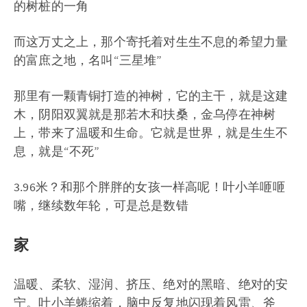
的树桩的一角
而这万丈之上，那个寄托着对生生不息的希望力量
的富庶之地，名叫“三星堆”
那里有一颗青铜打造的神树，它的主干，就是这建
木，阴阳双翼就是那若木和扶桑，金乌停在神树
上，带来了温暖和生命。它就是世界，就是生生不
息，就是“不死”
3.96米？和那个胖胖的女孩一样高呢！叶小羊咂咂
嘴，继续数年轮，可是总是数错
家
温暖、柔软、湿润、挤压、绝对的黑暗、绝对的安
宁。叶小羊蜷缩着，脑中反复地闪现着风雷、斧