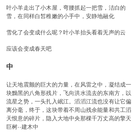
叶小羊走出了小木屋，弯腰抓起一把雪，洁白的
雪，在同样白皙稚嫩的小手中，安静地融化
雪化了会变成什么呢？叶小羊抬头看着无声的云
应该会变成春天吧
中
让天地震颤的巨大的力量，在风雷之中，凝结成一
块黝黑的八角形残片，飞向洪水流去的东南方，以
流星之势，一头扎入岷江。滔滔江流也没有让它偏
离分毫，终于，这块带着不周山残余能量和共工滔
天恨意的碎片，隐入大地中央那棵千万丈高的擎天
巨树--建木中