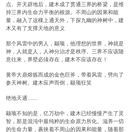
点。开天辟地后，建木成了贯通三界的桥梁，是维
持三界内生命力平衡的根源。不周山的因果和能
量，融入了这棵上通天外，下探九幽的神树中，建
木又有了支撑天地的意义
那个风雷中的男人，颛顼，他理想的世界，神就是
神，人就是人，人神分治才是秩序。三界不应该随
意往来，界壁必须存在，建木不应该存在！
黄帝大鼎熔炼而成的金色巨斧，带着风雷，劈向了
参天神树。建木应声而倒，颛顼狂笑
绝地天通……
颛顼不知的是，亿万劫中，建木已经慢慢产生了灵
智，那是混沌中最纯粹的生命原力所化。滋养一切
的生命力量，裹挟着不周山的因果和能量，随着那