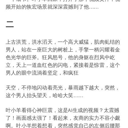
频开始的恢宏场景就深深震撼到了他……
二
上古洪荒，洪水滔天，一个高大威猛，肌肉虬结的
男人，站在一座巨大的树桩上，手擎一柄闪耀着金
色光华的巨斧。狂风怒号，他的身躯在烈风中屹
立，天上一道血红色的闪电，紧接着是惊雷，这个
男人的眼中流淌着坚定，和疯狂
天空，不停地闪动着亮光，暴雨越下越大，突然，
这个男人抬头望天，哈哈大笑……
叶小羊看得心神巨震，这是AI生成的视频？太震撼
了！画面感太强了！看起来，友商的实力不容小觑
啊。叶小羊想着想着，突然感觉自己的左侧后腰那