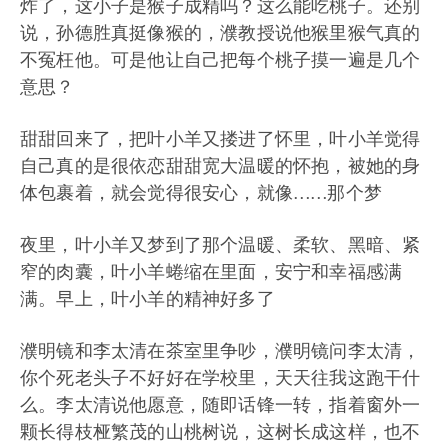
炸了，这小子是猴子成精吗？这么能吃桃子。还别
说，孙德胜真挺像猴的，濮教授说他猴里猴气真的
不冤枉他。可是他让自己把每个桃子摸一遍是几个
意思？
甜甜回来了，把叶小羊又搂进了怀里，叶小羊觉得
自己真的是很依恋甜甜宽大温暖的怀抱，被她的身
体包裹着，就会觉得很安心，就像……那个梦
夜里，叶小羊又梦到了那个温暖、柔软、黑暗、紧
窄的肉囊，叶小羊蜷缩在里面，安宁和幸福感满
满。早上，叶小羊的精神好多了
濮明镜和李太清在茶室里争吵，濮明镜问李太清，
你个死老头子不好好在学校里，天天往我这跑干什
么。李太清说他愿意，随即话锋一转，指着窗外一
颗长得枝桠繁茂的山桃树说，这树长成这样，也不