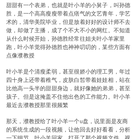
甜甜有一个表弟，也就是叶小羊的小舅子，叫孙德
胜，是一个高高瘦瘦带着点痞气的文艺青年，学艺
术的，清华美院毕业，但是放着好好的设计师不去
做，却做了主播，成了个不大不小的网红。不知道
从什么时候开始，孙德胜经常往姐夫叶小羊家里
跑，叶小羊觉得孙德胜也神神叨叨的，某些方面有
点像濮教授
叶小羊是个清瘦柔弱，甚至很娇小的理工男，年过
四十身上还带着稚气，皮肤白皙带着娃娃相，站在
比他高一头半的甜甜身边，就好像她的弟弟，甚至
孩子。但是这掩盖不住他出色的工作能力。叶小羊
最近去濮教授那里很频繁
那天，濮教授给了叶小羊一个u盘，说里面是友商
的系统生成的一段视频，让他回去好好看看，分析
一下细节。叶小羊回家，打开了那个视频文件，视