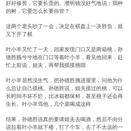
好好修剪，它要长歪的。濮明镜没好气地说：我种
的树，它爱怎么长要你管？
这两个老头吵了一会，决定在棋盘上一决胜负，就
又下开了棋
叶小羊又忙了一天，回家发现门口又是两箱桃，孙
德胜贱兮兮地在门口等着叶小羊，看见他回来，赶
忙上前说，姐夫，再帮我摸摸桃呗
叶小羊居然没生气，把孙德胜拽进屋里，问他为什
么总让自己摸桃。孙德胜说，姐夫摸过的桃，可以
长时间不坏不烂，比冰箱都保鲜，甚至桃子还会再
生长。叶小羊骂他，几个菜喝成这样
结果，孙德胜说真的要请姐夫去喝酒，然后不由分
说拉着叶小羊就下楼，打了个车，去了不太远的一