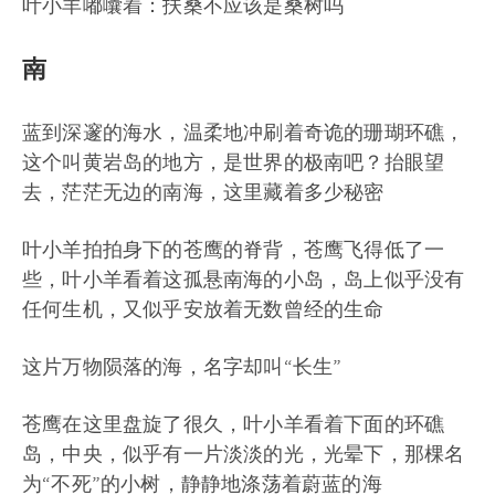
叶小羊嘟囔着：扶桑不应该是桑树吗
南
蓝到深邃的海水，温柔地冲刷着奇诡的珊瑚环礁，
这个叫黄岩岛的地方，是世界的极南吧？抬眼望
去，茫茫无边的南海，这里藏着多少秘密
叶小羊拍拍身下的苍鹰的脊背，苍鹰飞得低了一
些，叶小羊看着这孤悬南海的小岛，岛上似乎没有
任何生机，又似乎安放着无数曾经的生命
这片万物陨落的海，名字却叫“长生”
苍鹰在这里盘旋了很久，叶小羊看着下面的环礁
岛，中央，似乎有一片淡淡的光，光晕下，那棵名
为“不死”的小树，静静地涤荡着蔚蓝的海