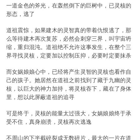
一道金色的斧光，在轰然倒下的巨树中，已灵核的
形态，逃了
道祖震惊，如果建木的灵智真的带着仇恨逃了，那
么等待建木再次复苏，必然会刺穿三界，叫宇宙坍
缩，重归混沌。道祖绝不允许这事发生，在整个三
界寻找灵核，定要加以控制压抑，必要时定要抹杀
而女娲娘娘心中，已经将产生灵智的灵核也看作自
己的孩子。她居然在道祖之前找到了藏于九幽的灵
核，以巨大的神力加持，将灵核吞下，藏在了身体
里，想以此屏蔽道祖的追寻
可是终于，灵核的能量太过强大，女娲娘娘终于承
受不住，真身崩溃，灵核再次逃逸
不周山的下半截碎裂成无数碎片，最大的一片在道