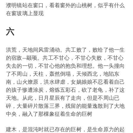
濮明镜站在窗口，看着窗外的山桃树，似乎有什么
在窗玻璃上显现
六
洪荒，天地间风雷涌动。共工败了，败给了他一生
的宿敌—颛顼。共工不甘心，不甘心失败，不甘心
失去的一切，不甘心他的抱负和理想。他一头撞向
了不周山，天柱，轰然倒塌，天倾西北，地陷东
南，山火燎原，洪水肆虐，女娲娘娘不忍看着自己
的孩子惨遭涂炭，熔炼五彩石，砍了老龟，补了这
天地。从此，日月星辰有了走向，但是不周山已
碎，大量碎片散落三界，残留的能量逸散到了大地
中央，融入了那棵象征着生命的巨树
建木，是混沌时就已存在的巨树，是生命原力的起