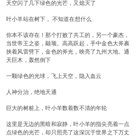
天空闪了几下绿色的光芒，又熄灭了
叶小羊站在树下， 不知道在想什么
你本不该存在！那个打败了共工的，另一个豪杰，
当世帝王之姿，颛顼。高高跃起，手中金色大斧裹
挟着风雷劈下，金色的斧光，映亮了九州大地。通
天巨木，轰然倒下
一颗绿色的光球，飞上天空，隐入血云
人神分治，绝地天通
巨大的树桩上，叶小羊数着数不清的年轮
这里是无边的黑暗和寂静，叶小羊的指尖亮着一点
点绿色的光芒，却只照亮了这深沉于世界之下万丈